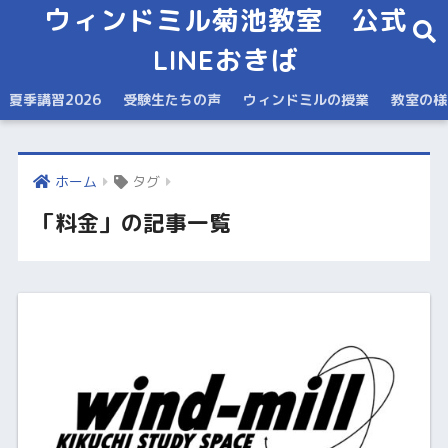
ウィンドミル菊池教室 公式
LINEおきば
夏季講習2026
受験生たちの声
ウィンドミルの授業
教室の様
ホーム
タグ
「料金」の記事一覧