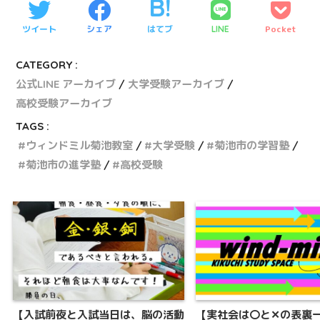
ツイート
シェア
はてブ
Pocket
LINE
CATEGORY :
公式LINE アーカイブ
大学受験アーカイブ
高校受験アーカイブ
TAGS :
ウィンドミル菊池教室
大学受験
菊池市の学習塾
菊池市の進学塾
高校受験
【入試前夜と入試当日は、脳の活動
【実社会は〇と✕の表裏