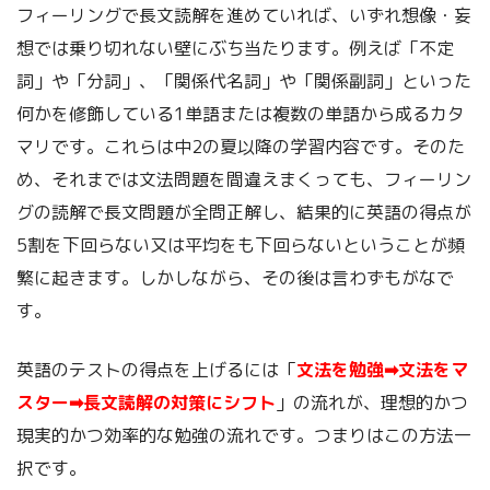
フィーリングで長文読解を進めていれば、いずれ想像・妄
想では乗り切れない壁にぶち当たります。例えば「不定
詞」や「分詞」、「関係代名詞」や「関係副詞」といった
何かを修飾している1単語または複数の単語から成るカタ
マリです。これらは中2の夏以降の学習内容です。そのた
め、それまでは文法問題を間違えまくっても、フィーリン
グの読解で長文問題が全問正解し、結果的に英語の得点が
5割を下回らない又は平均をも下回らないということが頻
繁に起きます。しかしながら、その後は言わずもがなで
す。
英語のテストの得点を上げるには「
文法を勉強➡文法をマ
スター➡長文読解の対策にシフト
」の流れが、理想的かつ
現実的かつ効率的な勉強の流れです。つまりはこの方法一
択です。