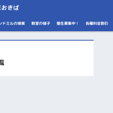
Eおきば
ンドミルの授業
教室の様子
塾生募集中！
各種料金割引
覧