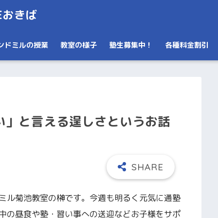
Eおきば
ンドミルの授業
教室の様子
塾生募集中！
各種料金割引
い」と言える逞しさというお話
ミル菊池教室の榊です。今週も明るく元気に通塾
中の昼食や塾・習い事への送迎などお子様をサポ