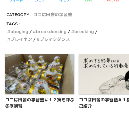
ツイート
シェア
はてブ
Pocket
LINE
CATEGORY :
ココは田舎の学習塾
TAGS :
bboying
breakdancing
breaking
ブレイキン
ブレイクダンス
ココは田舎の学習塾＃１２寅を呼ぶ
ココは田舎の学習塾＃１
冬季講習
己紹介