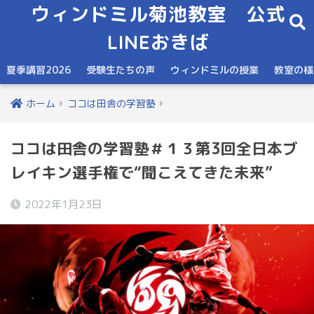
ウィンドミル菊池教室 公式
LINEおきば
夏季講習2026
受験生たちの声
ウィンドミルの授業
教室の様
ホーム
ココは田舎の学習塾
ココは田舎の学習塾＃１３第3回全日本ブ
レイキン選手権で“聞こえてきた未来”
2022年1月23日