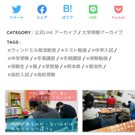
ツイート
シェア
はてブ
Pocket
LINE
CATEGORY :
公式LINE アーカイブ
大学受験アーカイブ
TAGS :
ウィンドミル菊池教室
テスト勉強
中学入試
中学受験
冬季講習
冬期講習
受験勉強
受験生
塾
学習塾
熊本県
菊池市
高校入試
高校受験