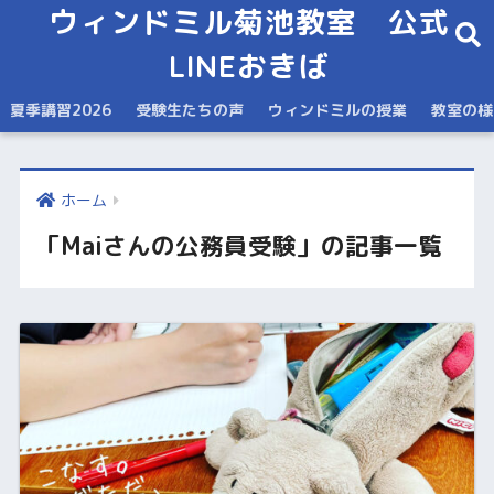
ウィンドミル菊池教室 公式
LINEおきば
夏季講習2026
受験生たちの声
ウィンドミルの授業
教室の様
ホーム
「Maiさんの公務員受験」の記事一覧