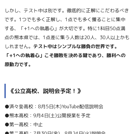
しかし、テスト中は別です。徹底的に正解にこだわるべき
です。1つでも多く正解し、1点でも多く獲ることに集中
する、「+1への執着心」が大切です。特に1科目50点満
点の熊本県では、1点差に集う人数は20人、30人以上かも
しれません。
テスト中はシンプルな勝負の世界です。
「+1への執着心」こそ勝敗を決める鍵であり、勝利への
原動力です。
《公立高校、説明会予定！》
●済々黌高校：8月5日(木)YouTube配信説明会
●熊本高校：9月4日(土)公開授業を予定
●第一高校：中止
●第二高校：7月30日(金)，8月24日(火)説明会