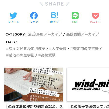
SHARE
ツイート
シェア
はてブ
Pocket
LINE
CATEGORY :
公式LINE アーカイブ
高校受験アーカイブ
TAGS :
ウィンドミル菊池教室
大学受験
菊池市の学習塾
菊池市の進学塾
高校受験
【ぬるま湯に浸かり過ぎるなよ、ス
「この調子で頑張ってい